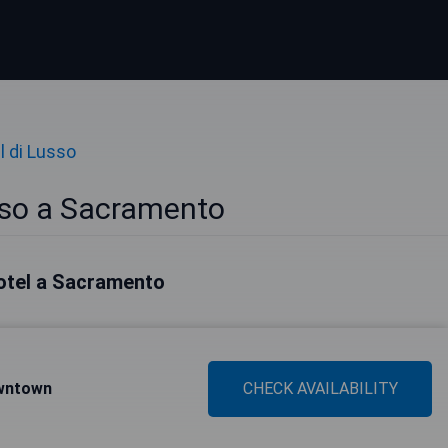
l di Lusso
sso a Sacramento
 hotel a Sacramento
owntown
CHECK AVAILABILITY