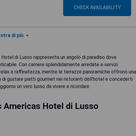
CHECK AVAILABILITY
stra di più
l Hotel di Lusso rappresenta un angolo di paradiso dove
nticabile. Con camere splendidamente arredate e servizi
a relax e raffinatezza, mentre le terrazze panoramiche offrono una
di gustare piatti gourmet nei ristoranti dell'hotel e concederti
giorno un vero lusso da vivere e ricordare.
s Americas Hotel di Lusso