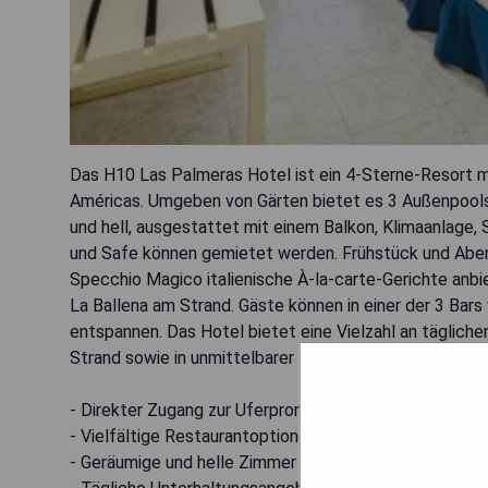
Das H10 Las Palmeras Hotel ist ein 4-Sterne-Resort 
Américas. Umgeben von Gärten bietet es 3 Außenpools
und hell, ausgestattet mit einem Balkon, Klimaanlage,
und Safe können gemietet werden. Frühstück und Aben
Specchio Magico italienische À-la-carte-Gerichte anbi
La Ballena am Strand. Gäste können in einer der 3 Bars 
entspannen. Das Hotel bietet eine Vielzahl an täglich
Strand sowie in unmittelbarer Nähe zum Zentrum von P
- Direkter Zugang zur Uferpromenade
- Vielfältige Restaurantoptionen
- Geräumige und helle Zimmer