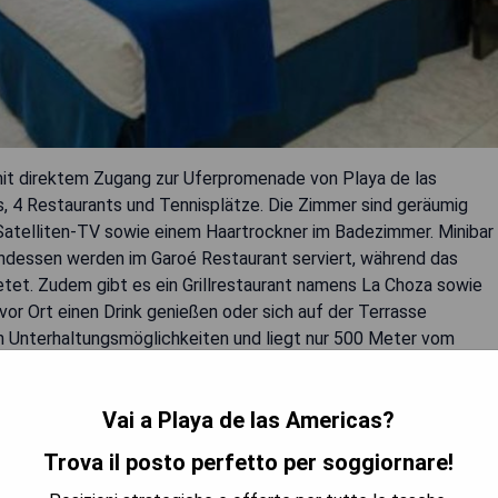
mit direktem Zugang zur Uferpromenade von Playa de las
, 4 Restaurants und Tennisplätze. Die Zimmer sind geräumig
 Satelliten-TV sowie einem Haartrockner im Badezimmer. Minibar
dessen werden im Garoé Restaurant serviert, während das
etet. Zudem gibt es ein Grillrestaurant namens La Choza sowie
vor Ort einen Drink genießen oder sich auf der Terrasse
en Unterhaltungsmöglichkeiten und liegt nur 500 Meter vom
laya de las Américas.
Vai a Playa de las Americas?
Trova il posto perfetto per soggiornare!