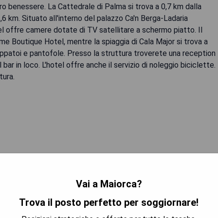
ro benessere. La Cattedrale di Palma si trova a 0,7 km dalla
2,6 km. Situato all'interno del palazzo Ca'n Berga-Ladaria
 offre camere dotate di TV satellitare a schermo piatto. Il
e Boutique Hotel, mentre la spiaggia di Cala Major si trova a
ppatoi e pantofole. Presso la struttura troverete una reception
ar in loco. L'hotel offre anche il servizio di noleggio biciclette.
tura.
 LA DISPONIBILITÀ
Vai a Maiorca?
Trova il posto perfetto per soggiornare!