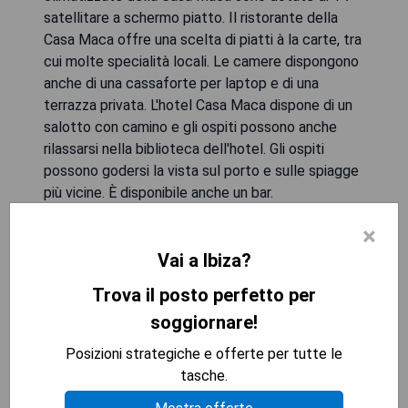
satellitare a schermo piatto. Il ristorante della
Casa Maca offre una scelta di piatti à la carte, tra
cui molte specialità locali. Le camere dispongono
anche di una cassaforte per laptop e di una
terrazza privata. L'hotel Casa Maca dispone di un
salotto con camino e gli ospiti possono anche
rilassarsi nella biblioteca dell'hotel. Gli ospiti
possono godersi la vista sul porto e sulle spiagge
più vicine. È disponibile anche un bar.
×
- Vista panoramica sulla città
Vai a Ibiza?
- Piscine
- Connessione Wi-Fi gratuita
Trova il posto perfetto per
- Ristorante con cucina locale
soggiornare!
- Lounge con camino
Posizioni strategiche e offerte per tutte le
VERIFICA LA DISPONIBILITÀ
tasche.