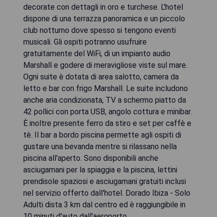
decorate con dettagli in oro e turchese. L'hotel
dispone di una terrazza panoramica e un piccolo
club notturno dove spesso si tengono eventi
musicali. Gli ospiti potranno usufruire
gratuitamente del WiFi, di un impianto audio
Marshall e godere di meravigliose viste sul mare.
Ogni suite è dotata di area salotto, camera da
letto e bar con frigo Marshall. Le suite includono
anche aria condizionata, TV a schermo piatto da
42 pollici con porta USB, angolo cottura e minibar.
È inoltre presente ferro da stiro e set per caffè e
tè. Il bar a bordo piscina permette agli ospiti di
gustare una bevanda mentre si rilassano nella
piscina all'aperto. Sono disponibili anche
asciugamani per la spiaggia e la piscina, lettini
prendisole spaziosi e asciugamani gratuiti inclusi
nel servizio offerto dall'hotel. Dorado Ibiza - Solo
Adulti dista 3 km dal centro ed è raggiungibile in
10 minuti d'auto dall'aeroporto.