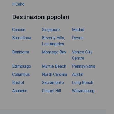
Il Cairo
Destinazioni popolari
Cancún
Singapore
Madrid
Barcellona
Beverly Hills,
Devon
Los Angeles
Benidorm
Montego Bay
Venice City
Centre
Edimburgo
Myrtle Beach
Pennsylvania
Columbus
North Carolina
Austin
Bristol
Sacramento
Long Beach
Anaheim
Chapel Hill
Williamsburg