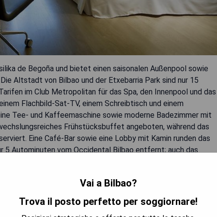
asilika de Begoña und bietet einen saisonalen Außenpool sowie
Die Altstadt von Bilbao und der Etxebarria Park sind nur 15
Tarifen im Club Metropolitan für das Spa, den Innenpool und das
 einem Flachbild-Sat-TV, einem Schreibtisch und einem
r eine Tee- und Kaffeemaschine sowie moderne Badezimmer mit
 abwechslungsreiches Frühstücksbuffet angeboten, während das
serviert. Eine Café-Bar sowie eine Lobby mit Kamin runden das
 5 Autominuten vom Occidental Bilbao entfernt; auch das
rhalb von 15 Minuten Fahrtzeit.
Vai a Bilbao?
Trova il posto perfetto per soggiornare!