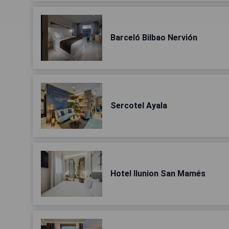
Barceló Bilbao Nervión
Sercotel Ayala
Hotel Ilunion San Mamés