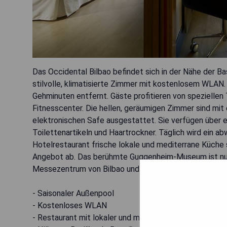
Das Occidental Bilbao befindet sich in der Nähe der B
stilvolle, klimatisierte Zimmer mit kostenlosem WLAN. 
Gehminuten entfernt. Gäste profitieren von speziellen 
Fitnesscenter. Die hellen, geräumigen Zimmer sind mit
elektronischen Safe ausgestattet. Sie verfügen übe
Toilettenartikeln und Haartrockner. Täglich wird ein
Hotelrestaurant frische lokale und mediterrane Küche 
Angebot ab. Das berühmte Guggenheim-Museum ist nur
Messezentrum von Bilbao und der Flughafen liegen inne
- Saisonaler Außenpool
- Kostenloses WLAN
- Restaurant mit lokaler und mediterraner Küche