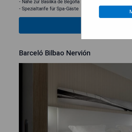
- Nähe zur Basilika de Begoña
- Spezialtarife für Spa-Gäste
M
VERIFICA
Barceló Bilbao Nervión