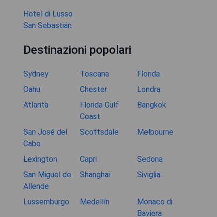
Hotel di Lusso
San Sebastián
Destinazioni popolari
Sydney
Toscana
Florida
Oahu
Chester
Londra
Atlanta
Florida Gulf
Bangkok
Coast
San José del
Scottsdale
Melbourne
Cabo
Lexington
Capri
Sedona
San Miguel de
Shanghai
Siviglia
Allende
Lussemburgo
Medellín
Monaco di
Baviera