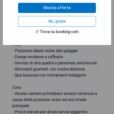
Mostra offerte
No, grazie
Trova su booking.com
Pros:
- Posizione ideale vicino alla spiaggia
- Design moderno e raffinato
- Servizio di alta qualità e personale amichevole
- Ristoranti gourmet con cucina deliziosa
- Spa lussuosa con trattamenti indulgenti
Cons:
- Alcune camere potrebbero essere rumorose a
causa della posizione vicino ad una strada
principale
- Prezzi elevati per alcuni servizi aggiuntivi.