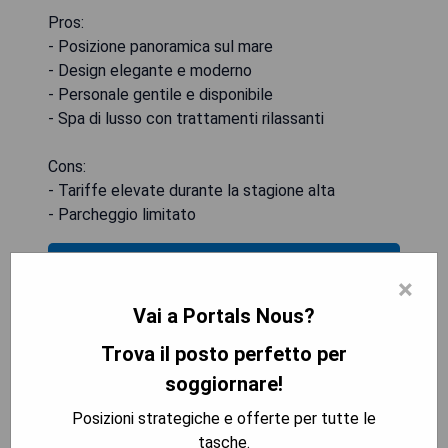
Pros:
- Posizione panoramica sul mare
- Design elegante e moderno
- Personale gentile e disponibile
- Spa di lusso con trattamenti rilassanti
Cons:
- Tariffe elevate durante la stagione alta
- Parcheggio limitato
VERIFICA LA DISPONIBILITÀ
×
Vai a Portals Nous?
Trova il posto perfetto per
Iberostar Grand Portals Nous
soggiornare!
Posizioni strategiche e offerte per tutte le
tasche.