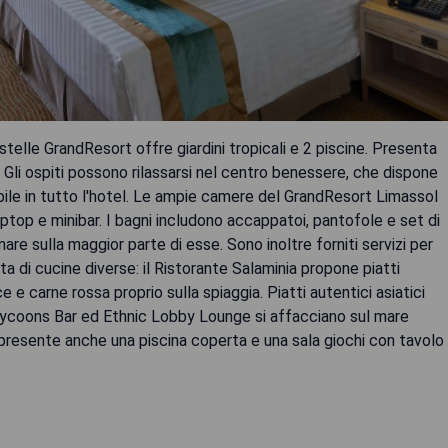
 stelle GrandResort offre giardini tropicali e 2 piscine. Presenta
 Gli ospiti possono rilassarsi nel centro benessere, che dispone
onibile in tutto l'hotel. Le ampie camere del GrandResort Limassol
ptop e minibar. I bagni includono accappatoi, pantofole e set di
re sulla maggior parte di esse. Sono inoltre forniti servizi per
celta di cucine diverse: il Ristorante Salaminia propone piatti
ce e carne rossa proprio sulla spiaggia. Piatti autentici asiatici
 Tycoons Bar ed Ethnic Lobby Lounge si affacciano sul mare
È presente anche una piscina coperta e una sala giochi con tavolo