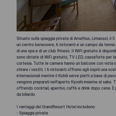
Situato sulla spiaggia privata di Amathus, Limassol, il 5
un centro benessere, 6 ristoranti e un campo da tennis.
di una spa e di un club fitness. Il WiFi gratuito è disp
sono dotate di WiFi gratuito, TV LED, cassaforte per la
cortesia. Tutte le camere hanno un balcone con vista ma
stirare i vestiti. I 6 ristoranti offrono agli ospiti una s
internazionali mentre il Kohili serve piatti a base di pes
vengono preparati nell'aperto Kyoshi insieme al sake.
offrendo cocktail, aperitivi, caffè e drink dopo cena. 
da biliardo.
I vantaggi del GrandResort Hotel includono:
- Spiaggia privata