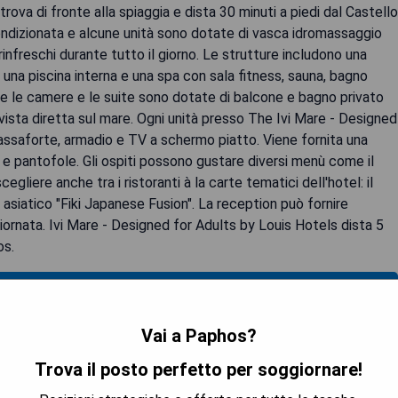
rova di fronte alla spiaggia e dista 30 minuti a piedi dal Castello
ndizionata e alcune unità sono dotate di vasca idromassaggio
rinfreschi durante tutto il giorno. Le strutture includono una
 una piscina interna e una spa con sala fitness, sauna, bagno
tutte le camere e le suite sono dotate di balcone e bagno privato
sta diretta sul mare. Ogni unità presso The Ivi Mare - Designed
cassaforte, armadio e TV a schermo piatto. Viene fornita una
e pantofole. Gli ospiti possono gustare diversi menù come il
gliere anche tra i ristoranti à la carte tematici dell'hotel: il
n asiatico "Fiki Japanese Fusion". La reception può fornire
a giornata. Ivi Mare - Designed for Adults by Louis Hotels dista 5
os.
 LA DISPONIBILITÀ
Vai a Paphos?
Trova il posto perfetto per soggiornare!