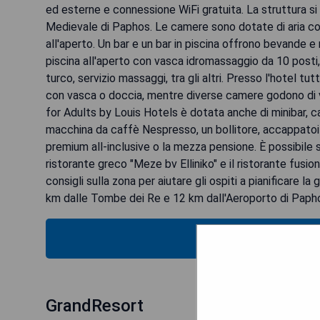
ed esterne e connessione WiFi gratuita. La struttura si t
Medievale di Paphos. Le camere sono dotate di aria co
all'aperto. Un bar e un bar in piscina offrono bevande e 
piscina all'aperto con vasca idromassaggio da 10 posti,
turco, servizio massaggi, tra gli altri. Presso l'hotel 
con vasca o doccia, mentre diverse camere godono di vi
for Adults by Louis Hotels è dotata anche di minibar, 
macchina da caffè Nespresso, un bollitore, accappatoi 
premium all-inclusive o la mezza pensione. È possibile sce
ristorante greco "Meze bv Elliniko" e il ristorante fusio
consigli sulla zona per aiutare gli ospiti a pianificare l
km dalle Tombe dei Re e 12 km dall'Aeroporto di Paph
VERIFICA
GrandResort