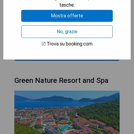
tasche.
Außenpools
- Zugang zu einem privaten Strandbereich
Mostra offerte
- Vielfältige Freizeitmöglichkeiten vor Ort
- Kostenloses WLAN im gesamten Hotel
No, grazie
- Kostenlose Parkmöglichkeit für Gäste
Trova su booking.com
VERIFICA LA DISPONIBILITÀ
Green Nature Resort and Spa