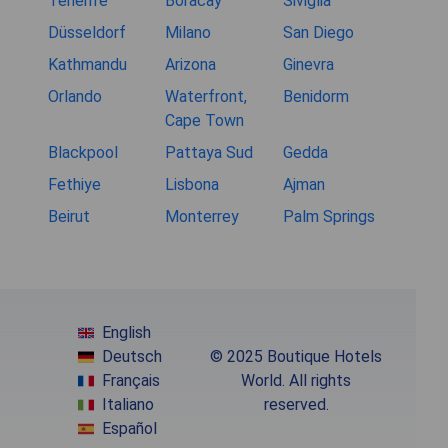
Tenerife
Boracay
Siviglia
Düsseldorf
Milano
San Diego
Kathmandu
Arizona
Ginevra
Orlando
Waterfront,
Benidorm
Cape Town
Blackpool
Pattaya Sud
Gedda
Fethiye
Lisbona
Ajman
Beirut
Monterrey
Palm Springs
English
Deutsch
© 2025 Boutique Hotels
Français
World. All rights
Italiano
reserved.
Español