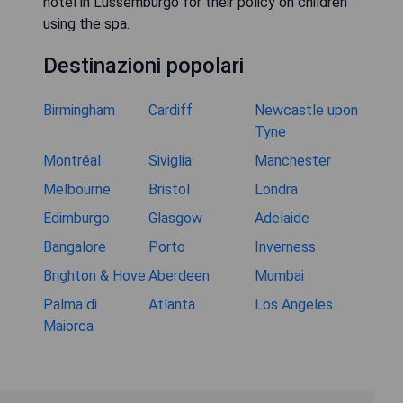
hotel in Lussemburgo for their policy on children
using the spa.
Destinazioni popolari
Birmingham
Cardiff
Newcastle upon
Tyne
Montréal
Siviglia
Manchester
Melbourne
Bristol
Londra
Edimburgo
Glasgow
Adelaide
Bangalore
Porto
Inverness
Brighton & Hove
Aberdeen
Mumbai
Palma di
Atlanta
Los Angeles
Maiorca