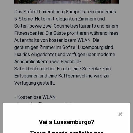
Das Sofitel Luxembourg Europe ist ein modernes
5-Sterne-Hotel mit eleganten Zimmern und
Suiten, sowie zwei Gourmetrestaurants und einem
Fitnesscenter. Die Gäste profitieren während ihres
Aufenthalts von kostenlosem WLAN. Die
geräumigen Zimmer im Sofitel Luxembourg sind
luxuriös eingerichtet und verfügen über moderne
Annehmlichkeiten wie Flachbild-
Satellitenfernseher. Es gibt eine Sitzecke zum
Entspannen und eine Kaffeemaschine wird zur
Verfügung gestellt.
- Kostenlose WLAN
- Luxuriöse Zimmerausstattung
- Zwei Gourmetrestaurants
×
- Fitnesscenter
Vai a Lussemburgo?
- Moderner Flachbildfernseher