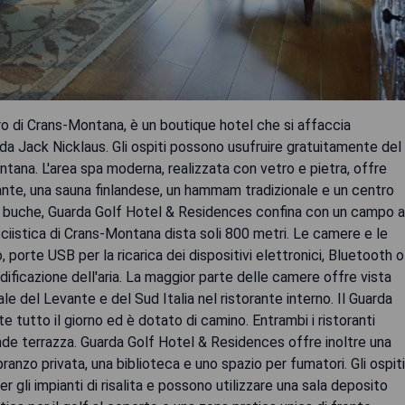
ro di Crans-Montana, è un boutique hotel che si affaccia
a Jack Nicklaus. Gli ospiti possono usufruire gratuitamente del
ontana. L'area spa moderna, realizzata con vetro e pietra, offre
zante, una sauna finlandese, un hammam tradizionale e un centro
 buche, Guarda Golf Hotel & Residences confina con un campo a
ciistica di Crans-Montana dista soli 800 metri. Le camere e le
 porte USB per la ricarica dei dispositivi elettronici, Bluetooth o
ificazione dell'aria. La maggior parte delle camere offre vista
ale del Levante e del Sud Italia nel ristorante interno. Il Guarda
 tutto il giorno ed è dotato di camino. Entrambi i ristoranti
ande terrazza. Guarda Golf Hotel & Residences offre inoltre una
ranzo privata, una biblioteca e uno spazio per fumatori. Gli ospiti
 gli impianti di risalita e possono utilizzare una sala deposito