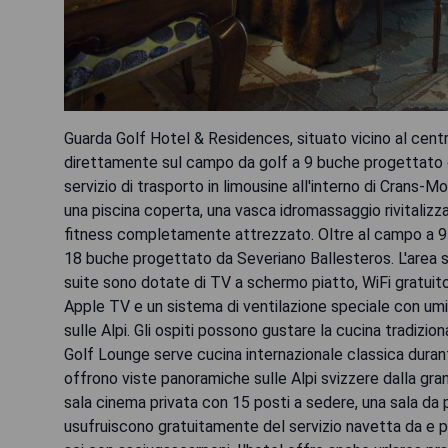
Guarda Golf Hotel & Residences, situato vicino al cent
direttamente sul campo da golf a 9 buche progettato d
servizio di trasporto in limousine all'interno di Crans-M
una piscina coperta, una vasca idromassaggio rivitaliz
fitness completamente attrezzato. Oltre al campo a 9
18 buche progettato da Severiano Ballesteros. L'area s
suite sono dotate di TV a schermo piatto, WiFi gratuito,
Apple TV e un sistema di ventilazione speciale con umid
sulle Alpi. Gli ospiti possono gustare la cucina tradizion
Golf Lounge serve cucina internazionale classica durante
offrono viste panoramiche sulle Alpi svizzere dalla gr
sala cinema privata con 15 posti a sedere, una sala da p
usufruiscono gratuitamente del servizio navetta da e per