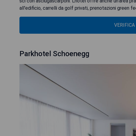
sci con asciugascarponi. L'hotel offre anche un'area pra
all'edificio, carrelli da golf privati, prenotazioni green 
VERIFICA
Parkhotel Schoenegg