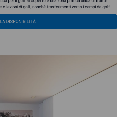
tica per il golf al coperto e una zona pratica unica di fronte
fee e lezioni di golf, nonché trasferimenti verso i campi da golf.
 LA DISPONIBILITÀ