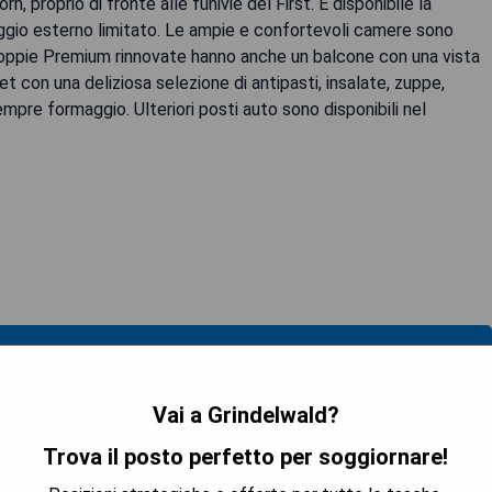
n, proprio di fronte alle funivie del First. È disponibile la
eggio esterno limitato. Le ampie e confortevoli camere sono
doppie Premium rinnovate hanno anche un balcone con una vista
t con una deliziosa selezione di antipasti, insalate, zuppe,
sempre formaggio. Ulteriori posti auto sono disponibili nel
 LA DISPONIBILITÀ
Vai a Grindelwald?
Trova il posto perfetto per soggiornare!