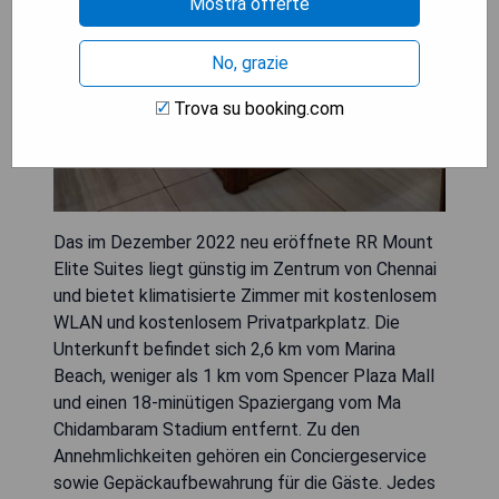
Mostra offerte
No, grazie
Trova su booking.com
Das im Dezember 2022 neu eröffnete RR Mount
Elite Suites liegt günstig im Zentrum von Chennai
und bietet klimatisierte Zimmer mit kostenlosem
WLAN und kostenlosem Privatparkplatz. Die
Unterkunft befindet sich 2,6 km vom Marina
Beach, weniger als 1 km vom Spencer Plaza Mall
und einen 18-minütigen Spaziergang vom Ma
Chidambaram Stadium entfernt. Zu den
Annehmlichkeiten gehören ein Conciergeservice
sowie Gepäckaufbewahrung für die Gäste. Jedes