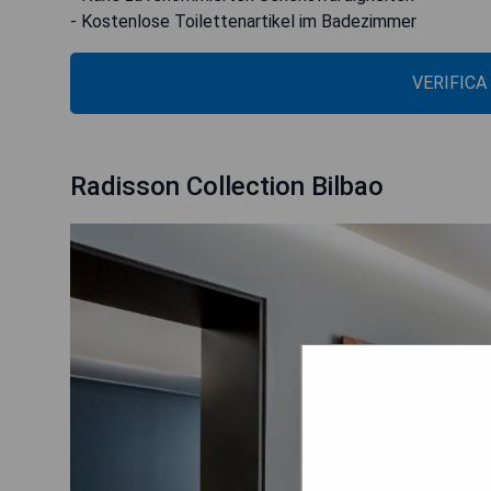
- Kostenlose Toilettenartikel im Badezimmer
VERIFICA
Radisson Collection Bilbao