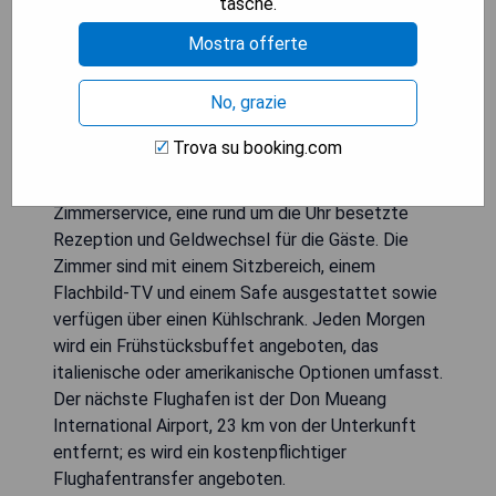
Gaysorn Village Shopping Mall entfernt. Es bietet
tasche.
Unterkünfte mit einem Fitnesscenter,
Mostra offerte
kostenfreien Privatparkplätzen, einem Garten und
einer Terrasse. Das 5-Sterne-Hotel verfügt über
No, grazie
klimatisierte Zimmer mit kostenlosem WLAN und
eigenem Bad. Beliebte Sehenswürdigkeiten in der
Trova su booking.com
Nähe sind Amarin Plaza, Central World und Central
Embassy. Zu den Annehmlichkeiten gehören
Zimmerservice, eine rund um die Uhr besetzte
Rezeption und Geldwechsel für die Gäste. Die
Zimmer sind mit einem Sitzbereich, einem
Flachbild-TV und einem Safe ausgestattet sowie
verfügen über einen Kühlschrank. Jeden Morgen
wird ein Frühstücksbuffet angeboten, das
italienische oder amerikanische Optionen umfasst.
Der nächste Flughafen ist der Don Mueang
International Airport, 23 km von der Unterkunft
entfernt; es wird ein kostenpflichtiger
Flughafentransfer angeboten.