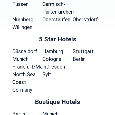
Füssen
Garmisch-
Partenkirchen
Nürnberg
Oberstaufen
Oberstdorf
Willingen
5 Star Hotels
Düsseldorf
Hamburg
Stuttgart
Munich
Cologne
Berlin
Frankfurt/Main
Dresden
North Sea
Sylt
Coast
Germany
Boutique Hotels
Berlin
Munich