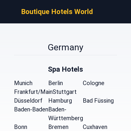
Boutique Hotels World
Germany
Spa Hotels
Munich
Berlin
Cologne
Frankfurt/Main
Stuttgart
Düsseldorf
Hamburg
Bad Füssing
Baden-Baden
Baden-
Württemberg
Bonn
Bremen
Cuxhaven