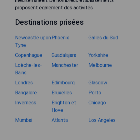
méditerranéen. De nombreux établissements
proposent également des activités
Destinations prisées
Newcastle upon
Phoenix
Galles du Sud
Tyne
Copenhague
Guadalajara
Yorkshire
Loèche-les-
Manchester
Melbourne
Bains
Londres
Édimbourg
Glasgow
Bangalore
Bruxelles
Porto
Inverness
Brighton et
Chicago
Hove
Mumbai
Atlanta
Los Angeles