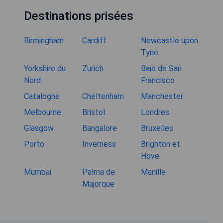
Destinations prisées
Birmingham
Cardiff
Newcastle upon
Tyne
Yorkshire du
Zurich
Baie de San
Nord
Francisco
Catalogne
Cheltenham
Manchester
Melbourne
Bristol
Londres
Glasgow
Bangalore
Bruxelles
Porto
Inverness
Brighton et
Hove
Mumbai
Palma de
Manille
Majorque