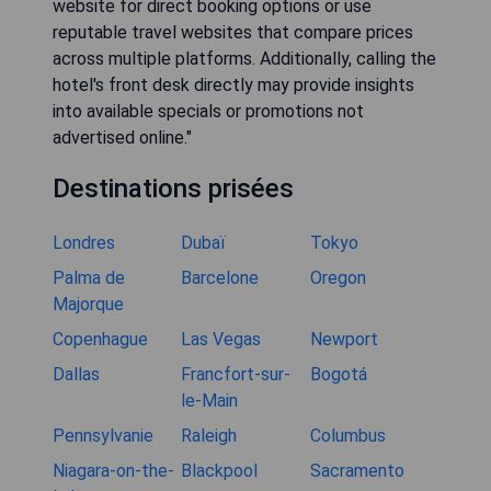
website for direct booking options or use
reputable travel websites that compare prices
across multiple platforms. Additionally, calling the
hotel's front desk directly may provide insights
into available specials or promotions not
advertised online."
Destinations prisées
Londres
Dubaï
Tokyo
Palma de
Barcelone
Oregon
Majorque
Copenhague
Las Vegas
Newport
Dallas
Francfort-sur-
Bogotá
le-Main
Pennsylvanie
Raleigh
Columbus
Niagara-on-the-
Blackpool
Sacramento