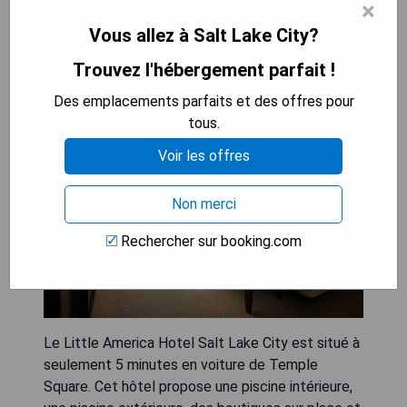
×
Little America Hotel Salt Lake
Vous allez à Salt Lake City?
City
Trouvez l'hébergement parfait !
Des emplacements parfaits et des offres pour
tous.
Voir les offres
Non merci
Rechercher sur booking.com
Le Little America Hotel Salt Lake City est situé à
seulement 5 minutes en voiture de Temple
Square. Cet hôtel propose une piscine intérieure,