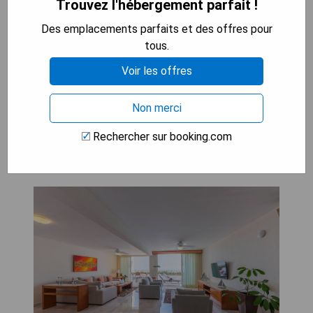
Trouvez l'hébergement parfait !
- Les tarifs peuvent être élevés pendant la haute
Des emplacements parfaits et des offres pour
saison
tous.
Voir les offres
VÉRIFIEZ LA DISPONIBILITÉ
Non merci
Grand Miramar All Luxury Suites
Rechercher sur booking.com
& Residences