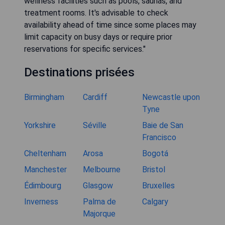
wellness facilities such as pools, saunas, and
treatment rooms. It's advisable to check
availability ahead of time since some places may
limit capacity on busy days or require prior
reservations for specific services."
Destinations prisées
Birmingham
Cardiff
Newcastle upon
Tyne
Yorkshire
Séville
Baie de San
Francisco
Cheltenham
Arosa
Bogotá
Manchester
Melbourne
Bristol
Édimbourg
Glasgow
Bruxelles
Inverness
Palma de
Calgary
Majorque