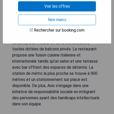
Porto, à seulement 3 km du Centre UNESCO
Voir les offres
classé au patrimoine mondial. L'hôtel offre un spa
moderne comprenant une piscine dynamique, un
sauna, des bains turcs et une douche avec vue
Non merci
panoramique sur la ville. À seulement 15 minutes
Rechercher sur booking.com
en voiture de l'aéroport international de Porto, les
chambres sont équipées d'une télévision par
satellite, d'un minibar et de la climatisation,
toutes dotées de balcons privés. Le restaurant
propose une fusion cuisine italienne et
internationale tandis qu'un salon et une terrasse
avec bar offrent des espaces de détente. La
station de métro la plus proche se trouve à 900
mètres et un stationnement sur place est
disponible. De plus, Axis s'engage dans une
initiative de responsabilité sociale en intégrant
des personnes ayant des handicaps intellectuels
dans son équipe.