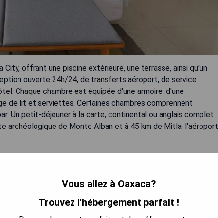
 City, offrant une piscine extérieure, une terrasse, ainsi qu'un
ception ouverte 24h/24, de transferts aéroport, de service
hôtel. Chaque chambre est équipée d'une armoire, d'une
linge de lit et serviettes. Certaines chambres comprennent
r. Un petit-déjeuner à la carte, continental ou anglais complet
site archéologique de Monte Alban et à 45 km de Mitla; l'aéroport
Vous allez à Oaxaca?
Trouvez l'hébergement parfait !