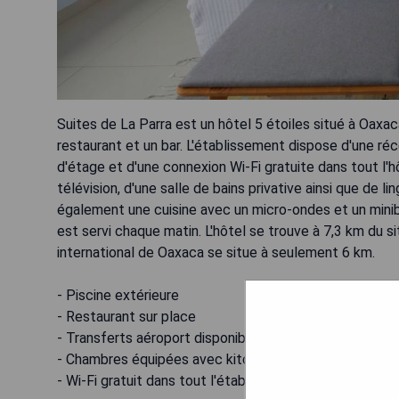
Suites de La Parra est un hôtel 5 étoiles situé à Oaxaca
restaurant et un bar. L'établissement dispose d'une ré
d'étage et d'une connexion Wi-Fi gratuite dans tout l'
télévision, d'une salle de bains privative ainsi que de 
également une cuisine avec un micro-ondes et un miniba
est servi chaque matin. L'hôtel se trouve à 7,3 km du 
international de Oaxaca se situe à seulement 6 km.
- Piscine extérieure
- Restaurant sur place
- Transferts aéroport disponibles
- Chambres équipées avec kitchenette
- Wi-Fi gratuit dans tout l'établissement