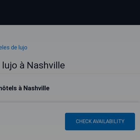
les de lujo
lujo à Nashville
hôtels à Nashville
CHECK AVAILABILITY