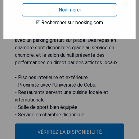
Les chambres climatisées sont dotées d'une
Non merci
décoration moderne, d'une télévision à écran plat,
tandis que certaines disposent d'un minibar ou
Rechercher sur booking.com
d'un balcon. L'établissement se situe à 30 minutes
en voiture de l'aéroport international Mactan,
avec un parking gratuit sur place. Des repas en
chambre sont disponibles grâce au service en
chambre, et le salon du hall présente des
performances en direct par des artistes locaux.
- Piscines intérieure et extérieure.
- Proximité avec l'Université de Cebu.
- Restaurants servant une cuisine locale et
internationale.
- Salle de sport bien équipée.
- Service en chambre disponible.
VÉRIFIEZ LA DISPONIBILITÉ