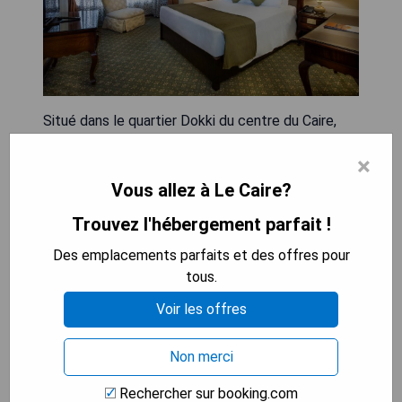
Situé dans le quartier Dokki du centre du Caire,
l'hôtel Pyramisa Suites propose des chambres
×
avec vue sur le Nil ou la ville. Chaque chambre
spacieuse est équipée de la climatisation, d'une
Vous allez à Le Caire?
télévision, d'un coin café et thé et d'un minibar. La
Trouvez l'hébergement parfait !
salle de bains privative est pourvue d'articles de
toilette et d'un sèche-cheveux. L'hôtel Pyramisa
Des emplacements parfaits et des offres pour
Suites propose un choix de 4 restaurants qui
tous.
proposent une cuisine égyptienne classique,
Voir les offres
italienne, indienne et chinoise. Il dispose
également d'un spa complet et de 2 piscines
Non merci
extérieures. Le centre de bien-être de l'hôtel
offre une gamme de soins comprenant des
Rechercher sur booking.com
massages et des bains hydrothérapeutiques. Il y a