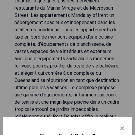
Douglas, à quelques pas des merveilleux
restaurants du Marina Mirage et de Macrossan
Street. Les appartements Mandalay offrent un
hébergement spacieux et indépendant dans les
meilleures conditions. Tous les appartements de
luxe en bord de mer sont équipés d'une cuisine
complète, d'équipements de blanchisserie, de
vastes espaces de vie intérieurs et extérieurs
ainsi que d'équipements audiovisuels modernes.
Ici, vous pourrez profiter du style de vie balnéaire
et élégant qui confère à ce complexe du
Queensland sa réputation en tant que destination
ultime pour les vacances. Le complexe propose
une gamme d'équipements, notamment un court
de tennis et une magnifique piscine dans un cadre
tropical entouré de jardins impeccables.
Idéalement situé, Port Douglas offre le meilleur
du Queensland tropical avec un accès facile à la
×
Grande Barrière de Corail, aux forêts tropicales