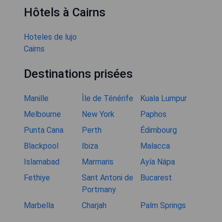
Hôtels à Cairns
Hoteles de lujo
Cairns
Destinations prisées
Manille
Île de Ténérife
Kuala Lumpur
Melbourne
New York
Paphos
Punta Cana
Perth
Édimbourg
Blackpool
Ibiza
Malacca
Islamabad
Marmaris
Ayía Nápa
Fethiye
Sant Antoni de
Bucarest
Portmany
Marbella
Charjah
Palm Springs