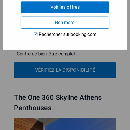
pour offrir un large éventail de services et
Voir les offres
installations afin d'assurer le confort des clients.
Non merci
- Emplacement central idéal
- Piscine sur le toit avec vue panoramique
Rechercher sur booking.com
- Restaurants exquis
- Chambres luxueuses avec vues spectaculaires
- Centre de bien-être complet
VÉRIFIEZ LA DISPONIBILITÉ
The One 360 Skyline Athens
Penthouses