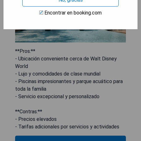
Encontrar en booking.com
**Pros:**
- Ubicación conveniente cerca de Walt Disney
World
- Lujo y comodidades de clase mundial
- Piscinas impresionantes y parque acuático para
toda la familia
- Servicio excepcional y personalizado
**Contras:**
- Precios elevados
- Tarifas adicionales por servicios y actividades