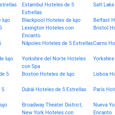
strellas
Estambul Hoteles de 5
Salt Lake
Estrellas
 lujo
Blackpool Hoteles de lujo
Belfast 
5
Lexington Hoteles con
Bristol H
Encanto
5
Nápoles Hoteles de 5 Estrellas
Cairns Ho
e lujo
Yorkshire del Norte Hoteles
Yorkshire
con Spa
de 5
Boston Hoteles de lujo
Lisboa Ho
 5
Dubái Hoteles de 5 Estrellas
París Ho
lujo
Broadway Theater District,
Nueva Yo
New York Hoteles con
Encanto