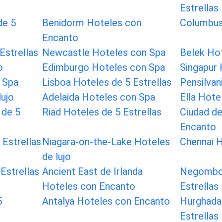
Estrellas
de 5
Benidorm Hoteles con
Columbus
Encanto
Estrellas
Newcastle Hoteles con Spa
Belek Hot
o
Edimburgo Hoteles con Spa
Singapur
 Spa
Lisboa Hoteles de 5 Estrellas
Pensilvan
lujo
Adelaida Hoteles con Spa
Ella Hote
 de 5
Riad Hoteles de 5 Estrellas
Ciudad d
Encanto
 Estrellas
Niagara-on-the-Lake Hoteles
Chennai 
de lujo
Estrellas
Ancient East de Irlanda
Negombo 
Hoteles con Encanto
Estrellas
5
Antalya Hoteles con Encanto
Hurghada
Estrellas