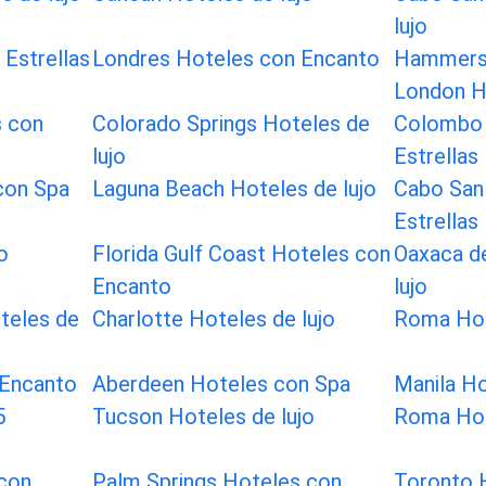
lujo
 Estrellas
Londres Hoteles con Encanto
Hammersm
London H
s con
Colorado Springs Hoteles de
Colombo 
lujo
Estrellas
con Spa
Laguna Beach Hoteles de lujo
Cabo San
Estrellas
o
Florida Gulf Coast Hoteles con
Oaxaca d
Encanto
lujo
teles de
Charlotte Hoteles de lujo
Roma Hot
 Encanto
Aberdeen Hoteles con Spa
Manila Ho
5
Tucson Hoteles de lujo
Roma Hot
con
Palm Springs Hoteles con
Toronto H