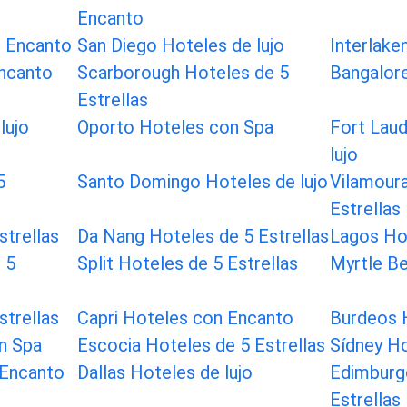
Encanto
n Encanto
San Diego Hoteles de lujo
Interlake
Encanto
Scarborough Hoteles de 5
Bangalor
Estrellas
lujo
Oporto Hoteles con Spa
Fort Laud
lujo
5
Santo Domingo Hoteles de lujo
Vilamoura
Estrellas
strellas
Da Nang Hoteles de 5 Estrellas
Lagos Ho
 5
Split Hoteles de 5 Estrellas
Myrtle Be
strellas
Capri Hoteles con Encanto
Burdeos H
n Spa
Escocia Hoteles de 5 Estrellas
Sídney H
 Encanto
Dallas Hoteles de lujo
Edimburg
Estrellas