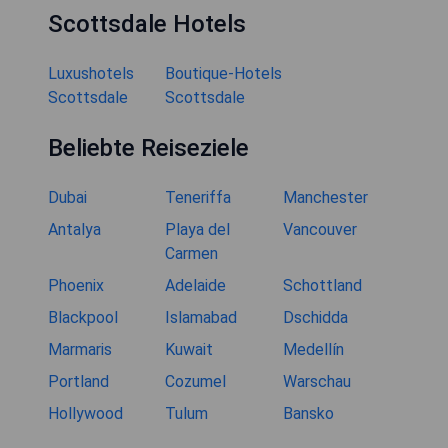
Scottsdale Hotels
Luxushotels
Boutique-Hotels
Scottsdale
Scottsdale
Beliebte Reiseziele
Dubai
Teneriffa
Manchester
Antalya
Playa del
Vancouver
Carmen
Phoenix
Adelaide
Schottland
Blackpool
Islamabad
Dschidda
Marmaris
Kuwait
Medellín
Portland
Cozumel
Warschau
Hollywood
Tulum
Bansko