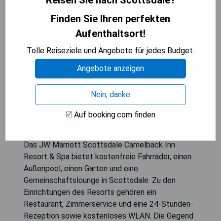
Reisen Sie nach Scottsdale?
Finden Sie Ihren perfekten
Aufenthaltsort!
Tolle Reiseziele und Angebote für jedes Budget.
Angebote anzeigen
Nein, danke
Auf booking.com finden
Das JW Marriott Scottsdale Camelback Inn
Resort & Spa bietet kostenfreie Fahrräder, einen
Außenpool, einen Garten und eine
Gemeinschaftslounge in Scottsdale. Zu den
Einrichtungen des Resorts gehören ein
Restaurant, Zimmerservice und eine 24-Stunden-
Rezeption sowie kostenloses WLAN. Die Gegend