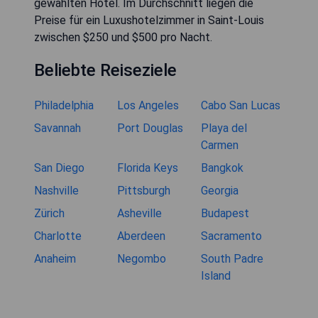
gewählten Hotel. Im Durchschnitt liegen die
Preise für ein Luxushotelzimmer in Saint-Louis
zwischen $250 und $500 pro Nacht.
Beliebte Reiseziele
Philadelphia
Los Angeles
Cabo San Lucas
Savannah
Port Douglas
Playa del
Carmen
San Diego
Florida Keys
Bangkok
Nashville
Pittsburgh
Georgia
Zürich
Asheville
Budapest
Charlotte
Aberdeen
Sacramento
Anaheim
Negombo
South Padre
Island