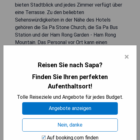
bieten Stadtblick und jedes Zimmer verfügt über
eine Terrasse. Zu den beliebten
Sehenswürdigkeiten in der Nähe des Hotels
gehören die Sa Pa Stone Church, die Sa Pa Bus
Station und der Ham Rong Garden - Ham Rong
Mountain. Das Personal vor Ort kann einen
Shuttleservice arrangieren. Das Hotel bietet
×
klimatisierte Zimmer mit einem Schreibtisch,
Reisen Sie nach Sapa?
einem Wasserkocher, einem Kühlschrank, einer
Minibar, einem Safe, einem Flachbild-TV sowie
Finden Sie Ihren perfekten
einem Balkon und einem eigenen Bad mit Bidet.
Aufenthaltsort!
Bettwäsche und Handtücher werden gestellt.
Das tägliche Frühstück umfasst Buffet-, à la
Tolle Reiseziele und Angebote für jedes Budget.
carte- oder kontinentale Optionen. Der nächste
Angebote anzeigen
Flughafen ist der Wenshan Puzhehei Airport, der
sich 222 km vom Hotel entfernt befindet.
Nein, danke
- Eröffnet im Februar 2020
Auf booking.com finden
- Kostenloses WLAN