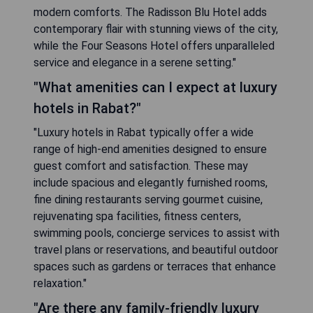
"What are some of the top luxury
hotels in Rabat?"
"Rabat boasts several exquisite luxury hotels that
cater to discerning travelers. Noteworthy options
include the Sofitel Rabat Jardin des Roses,
renowned for its lush gardens and opulent
amenities, and the Hotel La Tour Hassan, which
combines traditional Moroccan architecture with
modern comforts. The Radisson Blu Hotel adds
contemporary flair with stunning views of the city,
while the Four Seasons Hotel offers unparalleled
service and elegance in a serene setting."
"What amenities can I expect at luxury
hotels in Rabat?"
"Luxury hotels in Rabat typically offer a wide