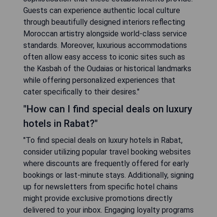
properties offer spacious suites accommodating
larger families along with amenities like
babysitting services or family pool areas for
leisure while ensuring a comfortable stay for all
ages."
"What makes staying at a luxury hotel
in Rabat unique?"
"Staying at a luxury hotel in Rabat is unique due to
the blend of rich Moroccan heritage and modern
sophistication that these establishments provide.
Guests can experience authentic local culture
through beautifully designed interiors reflecting
Moroccan artistry alongside world-class service
standards. Moreover, luxurious accommodations
often allow easy access to iconic sites such as
the Kasbah of the Oudaias or historical landmarks
while offering personalized experiences that
cater specifically to their desires."