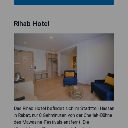
Palmen.
- Großer Außenbereich mit Gärten
- Vielfältige Entspannungsangebote im Spa
- Stilvolle Zimmer mit herrlichem Ausblick
- Mehrere Freizeitmöglichkeiten (Schwimmbäder
& Mini-Golf)
- Zentrale Lage in Rabat
VERFÜGBARKEIT PRÜFEN
Rihab Hotel