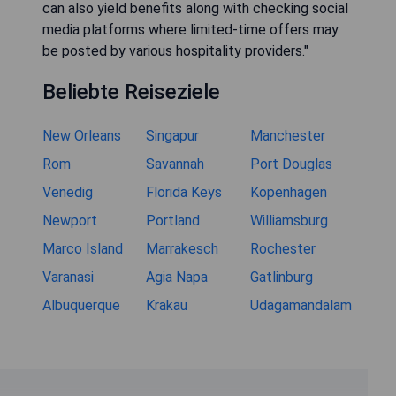
"How can I find special deals on luxury
hotels in Rabat?"
"To find special deals on luxury hotels in Rabat,
consider utilizing popular travel booking websites
where discounts are frequently offered for early
bookings or last-minute stays. Additionally, signing
up for newsletters from specific hotel chains
might provide exclusive promotions directly
delivered to your inbox. Engaging loyalty programs
can also yield benefits along with checking social
media platforms where limited-time offers may
be posted by various hospitality providers."
Beliebte Reiseziele
New Orleans
Singapur
Manchester
Rom
Savannah
Port Douglas