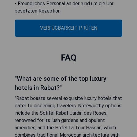
Minuten zu Fuß erreichbar, das marokkanische
Parlament liegt 900 Meter entfernt, und der
Flughafen Rabat-Salé ist 7 km vom Hotel
entfernt.
- Kostenfreies WLAN in allen Bereichen
- Klimatisierte Zimmer für optimalen Komfort
- Kostenlose Parkmöglichkeiten vor Ort
- Zentrale Lage in der Nähe wichtiger
Sehenswürdigkeiten
- Freundliches Personal an der rund um die Uhr
besetzten Rezeption
VERFÜGBARKEIT PRÜFEN
FAQ