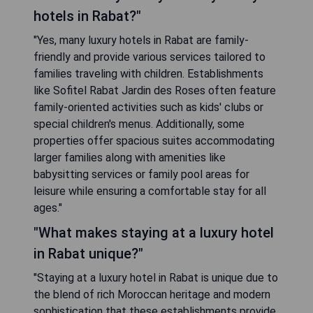
range of high-end amenities designed to ensure
guest comfort and satisfaction. These may
include spacious and elegantly furnished rooms,
fine dining restaurants serving gourmet cuisine,
rejuvenating spa facilities, fitness centers,
swimming pools, concierge services to assist with
travel plans or reservations, and beautiful outdoor
spaces such as gardens or terraces that enhance
relaxation."
"Are there any family-friendly luxury
hotels in Rabat?"
"Yes, many luxury hotels in Rabat are family-
friendly and provide various services tailored to
families traveling with children. Establishments
like Sofitel Rabat Jardin des Roses often feature
family-oriented activities such as kids' clubs or
special children's menus. Additionally, some