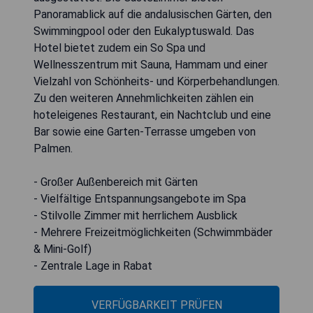
Im Herzen von Rabat befindet sich das Sofitel
Rabat Jardin Des Roses auf einem luxuriösen
Gelände von mehr als 7 Hektar, das 3
Schwimmbäder und einen Mini-Golf-Bereich
umfasst. Die stilvollen Zimmer sind klimatisiert,
verfügen über Balkone und sind mit Satelliten-TV,
Minibar sowie luxuriösen Bademänteln
ausgestattet. Die Gästezimmer bieten
Panoramablick auf die andalusischen Gärten, den
Swimmingpool oder den Eukalyptuswald. Das
Hotel bietet zudem ein So Spa und
Wellnesszentrum mit Sauna, Hammam und einer
Vielzahl von Schönheits- und Körperbehandlungen.
Zu den weiteren Annehmlichkeiten zählen ein
hoteleigenes Restaurant, ein Nachtclub und eine
Bar sowie eine Garten-Terrasse umgeben von