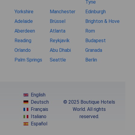
Tyne
Yorkshire
Manchester
Edinburgh
Adelaide
Brüssel
Brighton & Hove
Aberdeen
Atlanta
Rom
Reading
Reykjavík
Budapest
Orlando
Abu Dhabi
Granada
Palm Springs
Seattle
Berlin
English
Deutsch
© 2025 Boutique Hotels
Français
World. All rights
Italiano
reserved.
Español