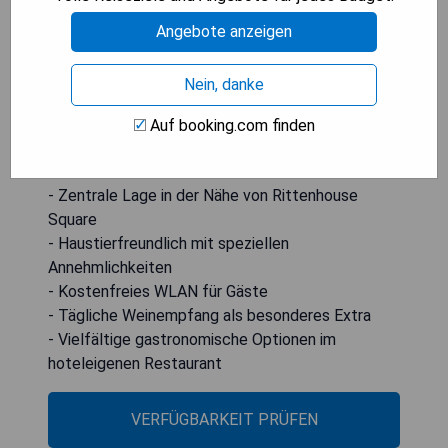
werden kostenlos Kaffee und Tee angeboten
sowie jeden Abend von 17:00 bis 18:00 Uhr eine
Angebote anzeigen
Weinempfang. Im Restaurant Square 1862
werden Frühstück, Mittag- und Abendessen
Nein, danke
serviert. Das Walnut Street Shopping ist nur 110
Meter vom Hotel entfernt, während die
Auf booking.com finden
Independence Hall 1,7 km entfernt liegt.
- Zentrale Lage in der Nähe von Rittenhouse
Square
- Haustierfreundlich mit speziellen
Annehmlichkeiten
- Kostenfreies WLAN für Gäste
- Tägliche Weinempfang als besonderes Extra
- Vielfältige gastronomische Optionen im
hoteleigenen Restaurant
VERFÜGBARKEIT PRÜFEN