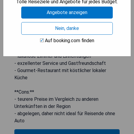
Tolle Reiseziele und Angebote für jedes Budget.
Angebote anzeigen
Nein, danke
**Pros:**
Auf booking.com finden
- atemberaubende Aussicht auf die italienischen
Alpen
- luxuriöse Zimmer und Einrichtungen
- exzellenter Service und Gastfreundschaft
- Gourmet-Restaurant mit köstlicher lokaler
Küche
**Cons:**
- teurere Preise im Vergleich zu anderen
Unterkünften in der Region
- abgelegen, daher nicht ideal für Reisende ohne
Auto