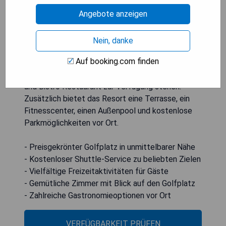
Kleiderschrank, ein Fenster mit Blick auf den
Angebote anzeigen
Golfplatz sowie einen Flachbild-Kabel-TV. Die en-
suite Badezimmer sind mit Duscheinrichtungen,
Hausschuhen und Haartrockner ausgestattet. Im
Nein, danke
Birdies Restaurant wird ein kontinentaler oder
Auf booking.com finden
asiatischer Frühstück serviert, während auch
andere gastronomische Optionen im Links Coffee
und Bistro Restaurant zur Verfügung stehen.
Zusätzlich bietet das Resort eine Terrasse, ein
Fitnesscenter, einen Außenpool und kostenlose
Parkmöglichkeiten vor Ort.
- Preisgekrönter Golfplatz in unmittelbarer Nähe
- Kostenloser Shuttle-Service zu beliebten Zielen
- Vielfältige Freizeitaktivitäten für Gäste
- Gemütliche Zimmer mit Blick auf den Golfplatz
- Zahlreiche Gastronomieoptionen vor Ort
VERFÜGBARKEIT PRÜFEN