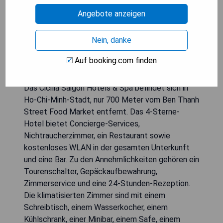
Angebote anzeigen
Nein, danke
Auf booking.com finden
Das Cicilia Saigon Hotels & Spa befindet sich in
Ho-Chi-Minh-Stadt, nur 700 Meter vom Ben Thanh
Street Food Market entfernt. Das 4-Sterne-
Hotel bietet Concierge-Services,
Nichtraucherzimmer, ein Restaurant sowie
kostenloses WLAN in der gesamten Unterkunft
und eine Bar. Zu den Annehmlichkeiten gehören ein
Tourenschalter, Gepäckaufbewahrung,
Zimmerservice und eine 24-Stunden-Rezeption.
Die klimatisierten Zimmer sind mit einem
Schreibtisch, einem Wasserkocher, einem
Kühlschrank, einer Minibar, einem Safe, einem