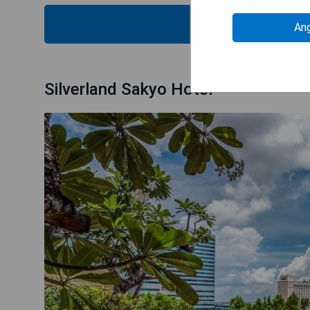
VERFÜG
An
Silverland Sakyo Hotel