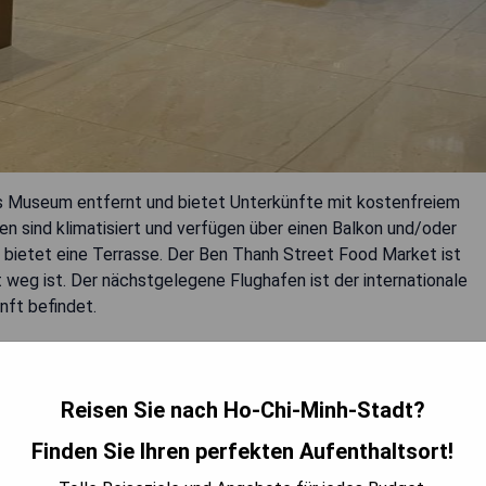
 Museum entfernt und bietet Unterkünfte mit kostenfreiem
en sind klimatisiert und verfügen über einen Balkon und/oder
 bietet eine Terrasse. Der Ben Thanh Street Food Market ist
 weg ist. Der nächstgelegene Flughafen ist der internationale
nft befindet.
Reisen Sie nach Ho-Chi-Minh-Stadt?
Finden Sie Ihren perfekten Aufenthaltsort!